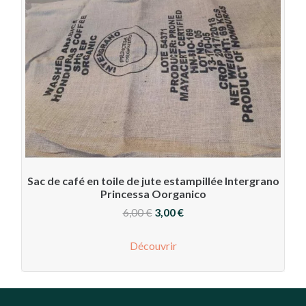
Sac de café en toile de jute estampillée Intergrano
Princessa Oorganico
Le
Le
6,00
€
3,00
€
prix
prix
Découvrir
initial
actuel
était :
est :
6,00 €.
3,00 €.