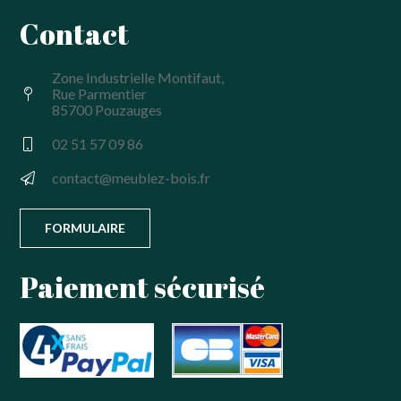
Contact
Zone Industrielle Montifaut,
Rue Parmentier
85700 Pouzauges
02 51 57 09 86
contact@meublez-bois.fr
FORMULAIRE
Paiement sécurisé