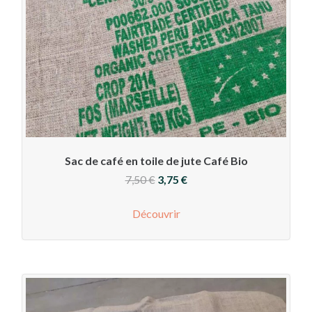
Sac de café en toile de jute Café Bio
Le
Le
7,50
€
3,75
€
prix
prix
Découvrir
initial
actuel
était :
est :
7,50 €.
3,75 €.