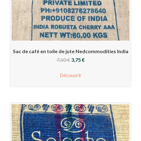
Sac de café en toile de jute Nedcommodities India
Le
Le
7,50
€
3,75
€
prix
prix
Découvrir
initial
actuel
était :
est :
7,50 €.
3,75 €.