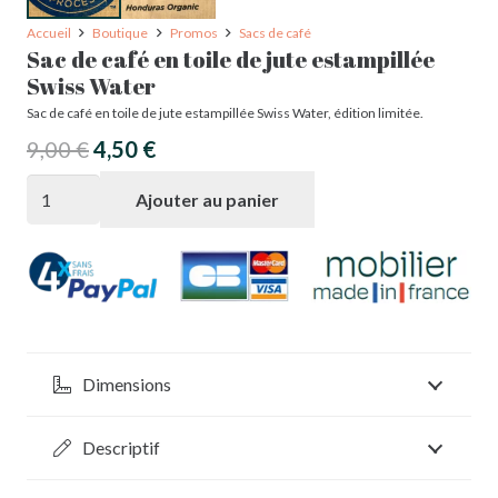
Accueil
Boutique
Promos
Sacs de café
Sac de café en toile de jute estampillée
Swiss Water
Sac de café en toile de jute estampillée Swiss Water, édition limitée.
Le
Le
9,00
€
4,50
€
prix
prix
quantité
Ajouter au panier
initial
actuel
de
était :
est :
Sac
9,00 €.
4,50 €.
de
café
en
Dimensions
toile
de
Descriptif
jute
estampillée