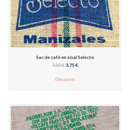
Sac de café en sisal Selecto
Le
Le
7,50
€
3,75
€
prix
prix
Découvrir
initial
actuel
était :
est :
7,50 €.
3,75 €.