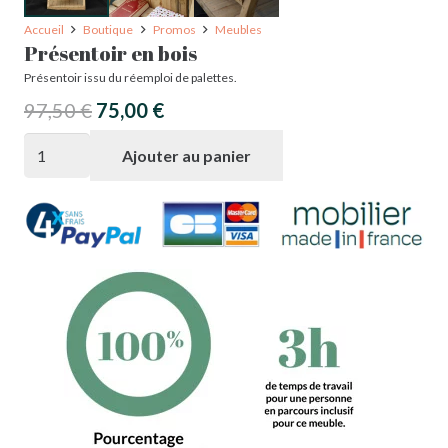
Accueil
Boutique
Promos
Meubles
Présentoir en bois
Présentoir issu du réemploi de palettes.
Le
Le
97,50
€
75,00
€
prix
prix
quantité
Ajouter au panier
initial
actuel
de
était :
est :
Présentoir
97,50 €.
75,00 €.
en
bois