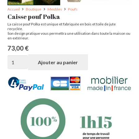
Accueil
Boutique
Meubles
Poufs
Caisse pouf Polka
La caisse pouf Polka est unique et fabriquée en bois et toile de jute
recyclée.
Son design pratique vous permettra une utilisation dans toute la maison ou
en extérieur.
73,00
€
quantité
Ajouter au panier
de
Caisse
pouf
Polka