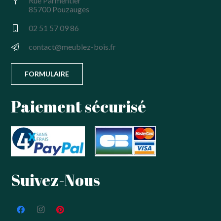
Rue Parmentier
85700 Pouzauges
02 51 57 09 86
contact@meublez-bois.fr
FORMULAIRE
Paiement sécurisé
Suivez-Nous